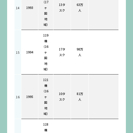
（17
13タ
63万
1993
ヶ
14
スク
人
国
地
域）
119
機
（16
17タ
98万
1994
ヶ
15
スク
人
国
地
域）
121
機
（16
10タ
81万
1995
ヶ
16
スク
人
国
地
域）
128
機