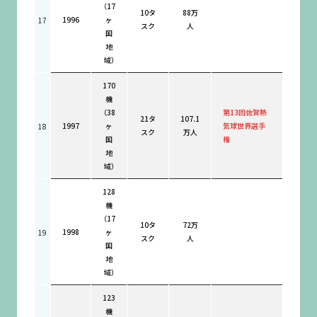
（17
10タ
88万
1996
ヶ
17
スク
人
国
地
域）
170
機
（38
第13回佐賀熱
21タ
107.1
1997
ヶ
気球世界選手
18
スク
万人
国
権
地
域）
128
機
（17
10タ
72万
1998
ヶ
19
スク
人
国
地
域）
123
機