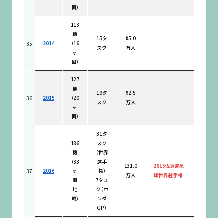
国）
113
機
15タ
85.0
2014
（16
35
スク
万人
ヶ
国）
127
機
19タ
92.5
2015
（20
36
スク
万人
ヶ
国）
31タ
186
スク
機
（世界
（33
選手
131.0
2016佐賀熱気
2016
ヶ
権）
37
万人
球世界選手権
国
7タス
地
ク（ホ
域）
ンダ
GP）