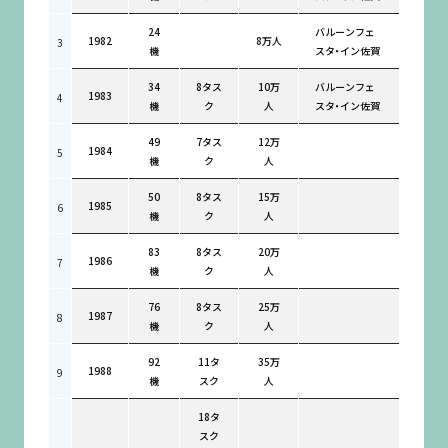
24
バルーンフェ
1982
8万人
3
機
スタ・イン佐賀
34
8タス
10万
バルーンフェ
1983
4
機
ク
人
スタ・イン佐賀
49
7タス
12万
1984
5
機
ク
人
50
8タス
15万
1985
6
機
ク
人
83
8タス
20万
1986
7
機
ク
人
76
8タス
25万
1987
8
機
ク
人
92
11タ
35万
1988
9
機
スク
人
18タ
スク