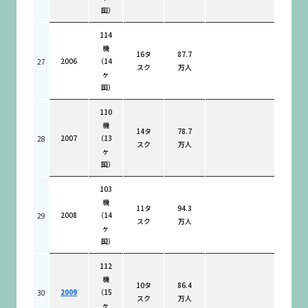
国）
114
機
16タ
87.7
2006
（14
27
スク
万人
ヶ
国）
110
機
14タ
78.7
2007
（13
28
スク
万人
ヶ
国）
103
機
11タ
94.3
2008
（14
29
スク
万人
ヶ
国）
112
機
10タ
86.4
2009
（15
30
スク
万人
ヶ