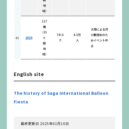
地
域）
127
機
大雨による河
（15
7タス
8.5万
川敷冠水のた
2024
ヶ
45
ク
人
めイベント中
国
止
地
域）
English site
The history of Saga International Balloon
Fiesta
最終更新日 2025年01月10日