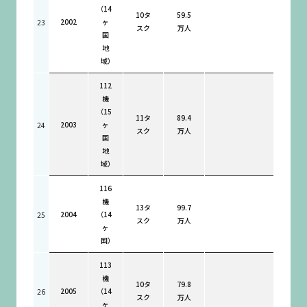
（14
10タ
59.5
2002
ヶ
23
スク
万人
国
地
域）
112
機
（15
11タ
89.4
2003
ヶ
24
スク
万人
国
地
域）
116
機
13タ
99.7
2004
（14
25
スク
万人
ヶ
国）
113
機
10タ
79.8
2005
（14
26
スク
万人
ヶ