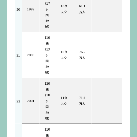
（17
10タ
68.1
1999
ヶ
20
スク
万人
国
地
域）
110
機
（13
10タ
76.5
2000
ヶ
21
スク
万人
国
地
域）
120
機
（18
11タ
71.8
2001
ヶ
22
スク
万人
国
地
域）
110
機