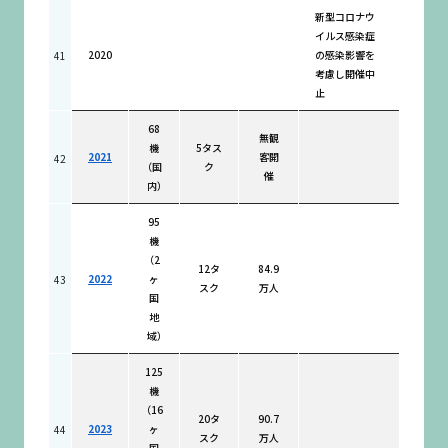
新型コロナウ
イルス感染症
2020
の感染影響を
41
考慮し開催中
止
68
無観
機
5タス
2021
客開
42
（国
ク
催
内）
95
機
（2
12タ
84.9
2022
ヶ
43
スク
万人
国
地
域）
125
機
（16
20タ
90.7
2023
ヶ
44
スク
万人
国