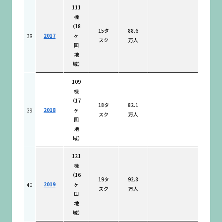
111
機
（18
15タ
88.6
2017
ヶ
38
スク
万人
国
地
域）
109
機
（17
18タ
82.1
2018
ヶ
39
スク
万人
国
地
域）
121
機
（16
19タ
92.8
2019
ヶ
40
スク
万人
国
地
域）