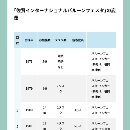
「佐賀インターナショナルバルーンフェスタ」の変
遷
回
開催年
参加機数
タスク数
観客動員
数
バルーンフェ
競技
スタ・イン九州
1978
5機
飛行
(開催地＝福岡
なし
県甘木）
バルーンフェ
2タス
スタ・イン九州
1979
8機
ク
(開催地＝福岡
県甘木）
14
2タス
バルーンフェ
1980
3万人
1
機
ク
スタ・イン九州
18
4タス
バルーンフェ
1981
5万人
2
機
ク
スタ・イン佐賀